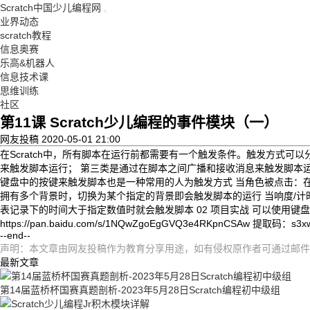
Scratch中国少儿编程网
业界动态
scratch教程
信息奥赛
乐高&机器人
信息技术课
思维训练
社区
第11课 Scratch少儿编程的事件模块（一）
网友投稿
2020-05-01 21:00
在Scratch中，所有脚本在运行前都需要有一个触发条件。触发方式
来触发脚本运行； 第三类是通过在脚本之间广播和接收消息来触发脚本运行 0
键盘中的按键来触发脚本也是一种常用的人为触发方式 当角色被点击：在
拥有多个背景时，切换为某个指定的背景即会触发脚本的运行 当响度/
表记录下的时间大于指定数值时就会触发脚本 02 项目实战 可以使用键
https://pan.baidu.com/s/1NQwZgoEgGVQ3e4RKpnCSAw 提取码：s3x
--end--
声明：本文章由网友投稿作为教育分享用途，如有侵权原作者可通过邮件及时和我
最新文章
第14届蓝桥杯国赛真题剖析-2023年5月28日Scratch编程初中级组