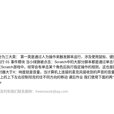
可以分为三大类： 第一类是通过人为操作来触发脚本运行，涉及使用鼠标、
1 事件模块 当小绿旗被点击：Scratch中的大部分脚本都是通过单击它
Scratch游戏中，经常会有单击某个角色后执行指定操作的规则，这也
计时器大于X：响度就是音量，当计算机上连接的麦克风接收到的声音的音
盘上的上下左右控制坦克的往不同方向的移动 课后作业 我们使用下面的两
w
们联系删除：freemanzk@qq.com