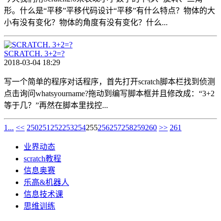
形。什么是“平移”平移代码设计“平移”有什么特点？物体的大
小有没有变化？物体的角度有没有变化？什么...
SCRATCH. 3+2=?
2018-03-04 18:29
写一个简单的程序对话程序，首先打开scratch脚本栏找到侦测
点击询问whatsyourname?拖动到编写脚本框并且修改成：“3+2
等于几？”再然在脚本里找控...
1...
<<
250
251
252
253
254
255
256
257
258
259
260
>>
261
业界动态
scratch教程
信息奥赛
乐高&机器人
信息技术课
思维训练