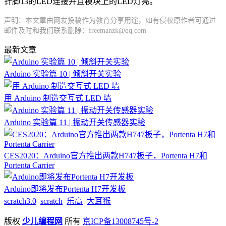
针脚13的LED连接并且模块上的LED灯亮。
声明：本文章由网友投稿作为教育分享用途，如有侵权原作者可通过
邮件及时和我们联系删除：freemanzk@qq.com
最新文章
Arduino 实验篇 10 | 倾斜开关实验
用 Arduino 制造交互式 LED 墙
Arduino 实验篇 11 | 振动开关传感器实验
CES2020：Arduino官方推出两款H747板子，Portenta H7和
Portenta Carrier
Arduino即将发布Portenta H7开发板
scratch3.0
scratch
乐高
大耳猴
版权
少儿编程网
所有
京ICP备13008745号-2