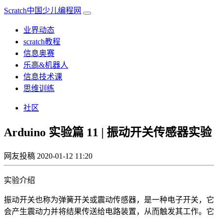
Scratch中国少儿编程网
业界动态
scratch教程
信息奥赛
乐高&机器人
信息技术课
思维训练
社区
Arduino 实验篇 11 | 振动开关传感器实验
网友投稿
2020-01-12 11:20
实验介绍
振动开关也称为弹簧开关或震动传感器，是一种电子开关，它
会产生震动力并将结果传送给电路装置，从而触发其工作。它