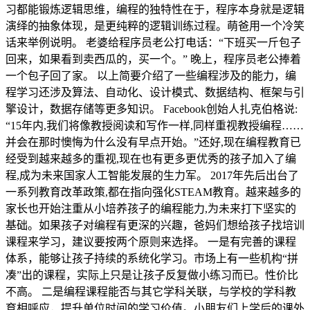
习都能锻炼逻辑思维，编程的独特性在于，程序本身就是逻辑
演绎的抽象体现，是更纯粹的逻辑训练过程。萌爸用一个冷笑
话来举例说明。 老婆给程序员老公打电话：“下班买一斤包子
回来，如果看到卖西瓜的，买一个。” 晚上，程序员老公捧着
一个包子回了家。 以上简要介绍了一些编程涉及的能力，编
程学习还涉及算法、自动化、设计模式、数据结构、框架与引
擎设计，数据存储等更多知识。 Facebook创始人扎克伯格说:
“15年内,我们将像教授阅读和写作一样,同样重视教授编程……
并会在那时懊悔为什么没有早点开始。”还好,现在编程教育已
经受到越来越多的重视,现在也有更多更优秀的孩子加入了编
程,成为未来国家人工智能发展的生力军。 2017年先后出台了
一系列教育改革政策,都在指向强化STEAM教育。越来越多的
家长也开始注重从小培养孩子的编程能力,为未来打下坚实的
基础。如果孩子对编程有更深的兴趣，爸妈们想给孩子找培训
课程来学习，建议要按两个原则来选择。 一是有完善的课程
体系，能够让孩子持续的系统化学习。市场上有一些机构“拼
凑”出的课程，实际上只是让孩子反复做小练习而已。性价比
不高。 二是编程课程能否与其它学科关联，与学校的学科教
育相呼应，提升单位时间的学习价值。小朋友们上学后的课外