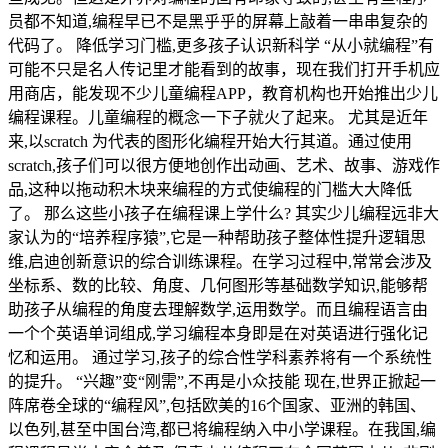
员都不知道,编程早已不是黑乎乎的屏幕上敲着一串串复杂的
代码了。 降低学习门槛,更多孩子认识新科学 “从小就编程”有
可能不只是名人传记里才能看到的故事，现在我们打开手机应
用商店，能发现不少儿童编程APP，教育机构也开始推出少儿
编程课程。儿童编程的概念一下子就火了起来。 尤其是近年
来,以scratch 为代表的图形化编程开始大行其道。通过使用
scratch,孩子们可以很方便地创作出动画、艺术、故事、游戏作
品,这种以拖动积木块来编程的方式使编程的门槛大大降低
了。 那么这些小孩子在编程课上学什么? 其实少儿编程远非大
家认为的“培养程序猿”,它是一种帮助孩子整体性提升逻辑思
维,启迪创新意识的综合训练课程。在学习过程中,常常会涉及
坐标系、数的比较、角度、几何图形等基础数学知识,能够帮
助孩子从编程的角度去理解数学,运用数学。而且编程语言由
一个个英语单词组成,学习编程本身即是在对英语进行强化记
忆和运用。 通过学习,孩子的综合性学科素养将有一个系统性
的提升。 “兴趣”变“刚需”,不再是小众技能 现在,世界正掀起一
阵席卷全球的“编程风”,包括欧美的16个国家、亚洲的韩国、
以色列,甚至中国台湾,都已将编程纳入中小学课程。在我国,编