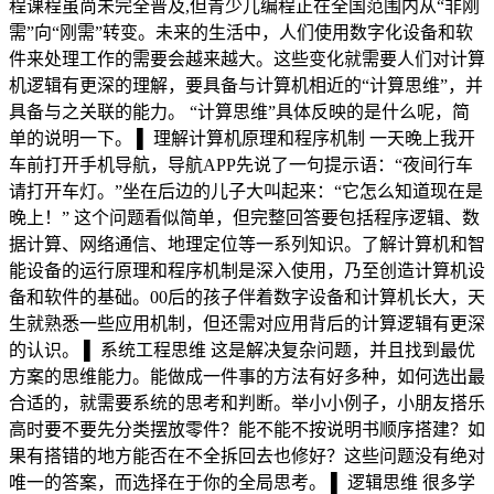
程课程虽尚未完全普及,但青少儿编程正在全国范围内从“非刚
需”向“刚需”转变。未来的生活中，人们使用数字化设备和软
件来处理工作的需要会越来越大。这些变化就需要人们对计算
机逻辑有更深的理解，要具备与计算机相近的“计算思维”，并
具备与之关联的能力。 “计算思维”具体反映的是什么呢，简
单的说明一下。 ▌ 理解计算机原理和程序机制 一天晚上我开
车前打开手机导航，导航APP先说了一句提示语：“夜间行车
请打开车灯。”坐在后边的儿子大叫起来：“它怎么知道现在是
晚上！” 这个问题看似简单，但完整回答要包括程序逻辑、数
据计算、网络通信、地理定位等一系列知识。了解计算机和智
能设备的运行原理和程序机制是深入使用，乃至创造计算机设
备和软件的基础。00后的孩子伴着数字设备和计算机长大，天
生就熟悉一些应用机制，但还需对应用背后的计算逻辑有更深
的认识。 ▌ 系统工程思维 这是解决复杂问题，并且找到最优
方案的思维能力。能做成一件事的方法有好多种，如何选出最
合适的，就需要系统的思考和判断。举小小例子，小朋友搭乐
高时要不要先分类摆放零件？能不能不按说明书顺序搭建？如
果有搭错的地方能否在不全拆回去也修好？这些问题没有绝对
唯一的答案，而选择在于你的全局思考。 ▌ 逻辑思维 很多学