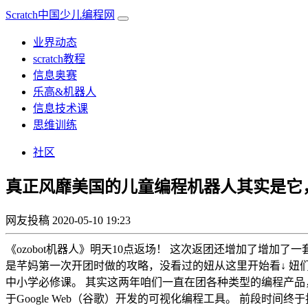
Scratch中国少儿编程网
业界动态
scratch教程
信息奥赛
乐高&机器人
信息技术课
思维训练
社区
真正风靡美国的儿童编程机器人其实是它
网友投稿
2020-05-10 19:23
《ozobot机器人》明天10点返场！ 这次返团还增加了增加
是芊妈第一次开团时做的攻略，没看过的妞从这里开始看↓ 
中小学必修课。 其实这两年咱们一直在团各种类型的编程产品
于Google Web（谷歌）开发的可视化编程工具。 前段