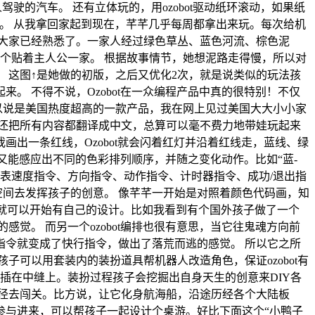
驶的汽车。 还有立体玩的，用ozobot驱动纸环滚动，如果纸
思。 从我拿回家起到现在，芊芊几乎每周都拿出来玩。每次给机
大家已经熟悉了。一家人经过绿色草丛、蓝色河流、棕色泥
个贴着主人公一家。 根据故事情节，她想泥路走得慢，所以对
。 这图↑是她做的初版，之后又优化2次，就是说类似的玩法孩
 不得不说，Ozobot在一众编程产品中真的很特别！不仅
以说是美国热度超高的一款产品，我在网上见过美国大大小小家
还把所有内容都翻译成中文，总算可以毫不费力地带娃玩起来
画出一条红线，Ozobot就会闪着红灯并沿着红线走，蓝线、绿
t又能感应出不同的色彩排列顺序，并随之变化动作。比如“蓝-
代表速度指令、方向指令、动作指令、计时器指令、成功/退出指
空间去发挥孩子的创意。 像芊芊一开始是对照着颜色代码画，知
孩子就可以开始有自己的设计。比如我看到有个国外孩子做了一个
感觉。 而另一个ozobot编排也很有意思，当它往鬼魂方向前
令就变成了快行指令，做出了落荒而逃的感觉。 所以它之所
可以用套装内的装扮道具帮机器人改造角色，保证ozobot有
插在中缝上。装扮过程孩子会挖掘出自身天生的创意来DIY各
径去闯关。比方说，让它化身航海船，沿途历经各个大陆板
参与进来，可以帮孩子一起设计个桌游。好比下面这个“小鸭子