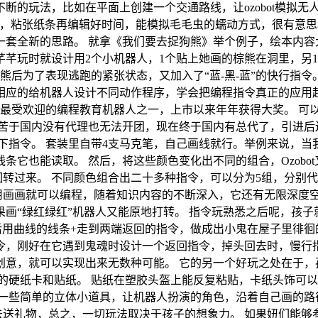
的玩法，比如在平面上创建一个交通路线，让ozobot模拟无人驾
t的话，粘张纸条再编辑好时间，能模拟毛毛虫的蠕动方式，很有意
一套全新的思路。 就拿《我们要去捉狗熊》举个例子，绘本内容
芊玩时就设计用2个小机器人，1个贴上她画的棕熊在洞里，另1
到熊后为了表现逃跑的紧张状态，又加入了“蓝-黑-蓝”的快行指令
应的给机器人设计不同动作程序，学会把编程指令真正的应用起来。
球最受欢迎的编程教育机器人之一，上市以来年年获得大奖。 可
，苦于国内没有代理也无法开团，现在终于国内有总代了，引进后
指令。 套装里自带4支马克笔，自己画线就行。举例来说，当我
它也能读取。 然后，将这些颜色变化出不同的组合，Ozobo
回转过来。 不同颜色组合出二十多种指令，可以分为5组，分别
用画画就可以编程，随着知识内容的不断深入，它还有无限深度
如果画“绿红绿红”机器人又能原地打转。 指令玩熟悉之后呢，
后用曲线的线条+走到两端返回的指令，做成出小鬼在屋子里徘徊的
令，刚好在它遇到鬼魂时设计一个返回指令，掉头回去时，慢行指
意，就可以实现出来无数种可能。 它的另一个好玩之处在于，孩子
的硬纸卡和贴纸。 贴纸在塑胶头盔上能反复粘贴，卡纸头饰可以
做一些简单的立体小道具，让机器人扮演的角色，沿着自己画的路
去送礼物，总之，一切玩法取决于孩子的想象力。 如果妞们能够