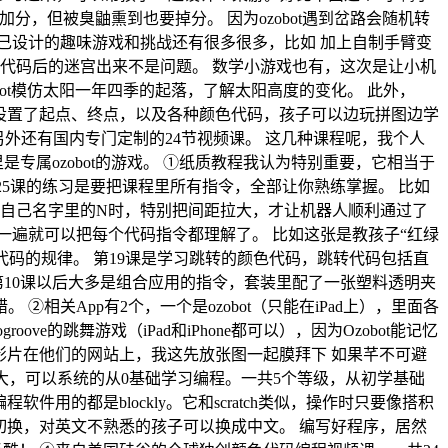
，但被臭鼬熏到也要掉分。 因为ozobot遇到岔路会随机转
己设计的趣味游戏和挑战还有很多很多，比如 加上自制手臂变
代码后的迷宫出来不是问题。 数学小游戏也有，这次是让小机
ot模仿太阳一年四季的起落，了解太阳高度的变化。 此外，
上设置了起点、终点，以及各种颜色代码，孩子可以边玩拼图边学
p，另外还有国内专门定制的24节视频课。 这几种课程呢，我个人
属ozobot的游戏。 ①纸质教程我认为特别重要，它相当于
~25课的练习是要把课程里所有指令，全部让你熟练掌握。 比如
自己名字里的N时，特别把间距拉大，才让机器人顺利通过了
一遍就可以把每个代码指令都理解了。 比如这张是教孩子“红绿
代码的规律。 第19课是学习跳转的颜色代码，跳转代码包括直
10课以后大多是组合应用的指令，套装里配了一张塑料透明夹
关App有2个，一个是ozobot（只能在iPad上），里面各
的跳舞游戏（iPad和iPhone都可以），因为Ozobot能记忆
的影片在他们的网站上，我这先放张图一起膜拜下 如果芊不可避
y很强大，可以系统的从0基础学习编程。一共5个等级，从初学基础
用的都是blockly。它和scratch类似，操作时只要像搭积
以切换，对英文不熟悉的孩子可以换成中文。 编写好程序，居然