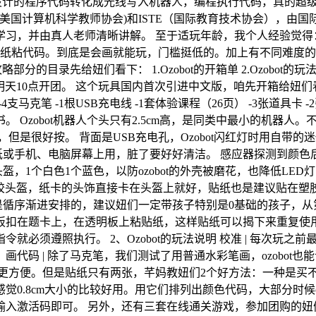
子设计的程序代码转化成光线写入机器人，编程执行代码，真的超
(美国计算机科学教师协会)和ISTE（国际教育技术协会），由国
习，并由真人老师清晰讲解。 至于适玩年龄，我个人经验觉得：o
贴纸粘代码。到底是会画就能玩，门槛挺低的。加上有不同难度
部分的目录先给妞们看下： 1.Ozobot的开箱单 2.Ozobot
明天10点开团。 这个玩具国内首次引进中文版，咱先开箱给妞们看里
-4支马克笔 -1根USB充电线 -1套体验课程（26页） -3张道具卡 
 Ozobot机器人个头只有2.5cm高，是同类中最小的机器
是很好按。 背面是USB充电孔，Ozobot闪红灯时用自带的
或手机、电脑屏幕上用，脏了要好好清洁。 感应器探测到颜色后，
，1个白色1个蓝色，以防ozobot的外壳被磨花，也降低LED
上塑胶头盔，纸卡的头饰直接卡在头盔上就好，贴纸也是建议贴在
都是循序渐进安排的，建议妞们一定带孩子特别是0基础的孩子，
扣在题卡上，在透明板上粘贴纸，这样贴纸可以揭下来重复使用，o
就必须遵照执行。 2、Ozobot的玩法说明 校准 | 每次玩
画代码 | 除了马克笔，我们测试了用普通水彩笔画，ozobo
更方便。但是贴纸只有两张，芊妈教妞们2个好方法：一种是买
.8cm大小的比较好用。用它们排列出颜色代码，大部分时候oz
激活码即可。 另外，还有三套在线通关游戏，参加团购的妞们可以