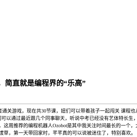
，简直就是编程界的“乐高”
了一套通关游戏，现在共30节课，妞们可以带着孩子一起闯关 课程也
妞们可以通过最近跟几个同事聊天，听说中考已经没有艺体特长生
，这周推荐的编程机器人Ozobot是其中我关注时间最长的一个
时间终于拔草，第一天带回家时，芊芊真的可以说被迷住了，特别喜