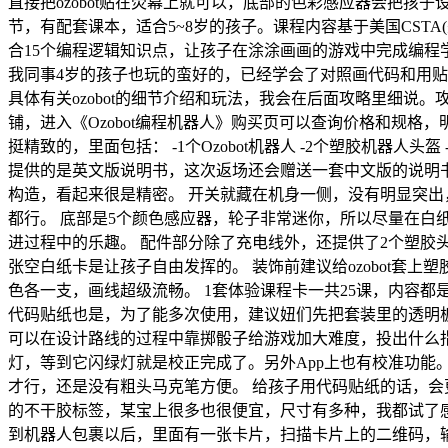
直接把ozobot贴在荧幕上就可以，底部的色彩感应器会把孩
节，有配套课本，适合5~8岁的孩子。课程内容基于美国CSTA
合15个编程逻辑知识点，让孩子在涂涂画画的游戏中完成编程学
我同事4岁的孩子也玩的蛮好的，已经学会了对照画代码和用
具体有关ozobot的细节介绍和玩法，我会在后面攻略里细说。攻略
铺，进入《Ozobot编程机器人》购买页可以查询价格和规格，
挺精致的，里面包括： -1个Ozobot机器人 -2个塑胶机器人头盔 
提供的是英文版说明书，这次返场还会赠送一套中文版的说明书。
构造，看起来很是精密。 开关就藏在机身一侧，没有明显突出，但
都行。 底部是5个颜色感应器，轮子非常迷你，所以尽量在白纸
进过程中的乐趣。 配件部分除了充电线外，还提供了2个塑胶头盔
张空白纸卡是让孩子自由发挥的。 装饰前建议给ozobot套
色各一支，画线超级流畅。 1套体验课程卡一共25课，内容
代码贴纸也是，为了能多次使用，建议妞们先把套装里的透明板
可以在设计路线的过程中靠掷骰子给游戏加大难度，投出什么指令
灯，等到它闪绿灯就是校正完成了。另外App上也有校准功能。 
才行，还是没有粗头马克笔方便。 给孩子用代码贴纸的话，会
的不干胶标签，某宝上很多也很便宜，尺寸有多种，我都试了感觉0
到机器人包裹以后，里面有一张卡片，扫描卡片上的二维码，输入