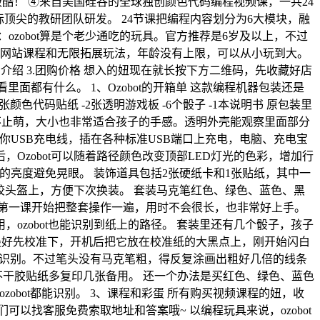
级酷！ ④来自美国硅谷的全球独创颜色代码编程视频课，一共24
际顶尖的教研团队研发。 24节课把编程内容划分为6大模块，融
zobot算是个老少通吃的玩具。官方推荐是6岁及以上，不过
的网站课程和无限拓展玩法，年龄没有上限，可以从小玩到大。
的玩法介绍 3.团购价格 想入的妞现在就长按下方二维码，先收藏好店
面都有什么。 1、Ozobot的开箱单 这款编程机器包装还是
-2张颜色代码贴纸 -2张透明游戏板 -6个骰子 -1本说明书 原包装里
人。不止萌，大小也非常适合孩子的手感。透明外壳能观察里面部分
迷你USB充电线，插在各种标准USB端口上充电，电脑、充电宝
Ozobot可以随着路径颜色改变顶部LED灯光的色彩，增加行
灯的亮度避免晃眼。 装饰道具包括2张硬纸卡和1张贴纸，其中一
塑胶头盔上，方便下次换装。 套装马克笔红色、绿色、蓝色、黑
从第一课开始把整套操作一遍，用时不会很长，也非常好上手。
zobot也能识别到纸上的路径。 套装里还有几个骰子，孩子
之前最好先校准下，开机后把它放在校准纸的大黑点上，刚开始闪白
t也能识别。不过笔头没有马克笔粗，得反复涂画出粗好几倍的线条
不干胶贴纸多复印几张备用。 还一个办法是买红色、绿色、蓝色
obot都能识别。 3、课程和彩蛋 所有购买视频课程的妞，收
找客服免费索取地址和答案哦~ 以编程玩具来说，ozobot