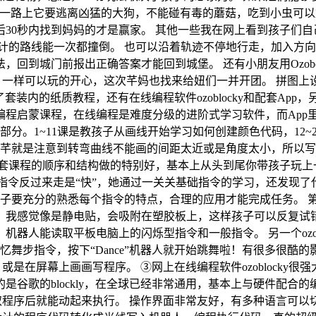
路上它要逃离凶猛的大狗，不能碰有毒的蘑菇，吃到小虫可以加分
30秒内找到妈妈的才是赢家。 其他一些我在网上看到孩子们自
计的路线能一次都撞倒。 也可以沿着轨迹不停地行走，加入方向
回到城门前报出正确答案才能回到城堡。 还有小朋友用Ozob
来说，一样可以玩的开心，这次芊妈也找来给妞们一并开团。 拼图
了套装内的纸质教程，还有在线编程软件ozoblocky和配套Ap
启蒙课程，在线编程是难度分级的进阶式学习软件，而App里是专
部分。1~11课是教孩子从画线开始学习如何创建颜色代码，12
芊芊就是注意到转弯曲线不能画的间距太近或是角度太小，所以写
套课程的顺序和结构做的特别好，基本上从头到尾你带孩子玩上
”指令反过来走是“快”，她通过一关关基础指令的学习，还发现了
子要充分的熟悉每个指令的特点，合理的应用才能完成任务。 第
觉像是静电贴，会吸附在塑胶板上，这样孩子可以反复试错。 ②相
读取平板电脑上的闪烁型指令和一般指令。 另一个ozogroove
忆舞步指令，按下“Dance”机器人就开始跳舞啦！有很多很酷
宫，或是在屏幕上画画写程序。 ③网上在线编程软件ozoblock
的blockly，在全球已经非常通用，基本上与硬件配合的编程软件
读取程序后就能动起来执行。 操作界面非常友好，有多种语言可