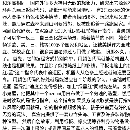
和乐高相同，国内外很多大神用无敌的想象力，研究出它源源不断
环两头画上返回代码，那纸环就能来回滚动。 有2只ozobo
器人变换下角色和故事情节，或者再搭配绘本，玩起来就又是
塘，最后穿过森林来到山洞要猎熊，反被熊追着一路跑回家。芊
照颜色代码表，在泥路那段加入“红-黑-红”的慢行指令，当遇
子可以举一反三，自己变化故事场景，随着情节的不同，她会相
畅销欧、美、日、韩等100多个国家和地区，还被美媒评为全
庭、学校都在用，很多美国老师还专门做了教案。 盼那么久
了。 首先，它的编程方式特别简单，用颜色代码就能给机器人下
线也是相同效果。并且除了能跟随纸上的彩线，平板电脑上的线条
红-蓝”这个指令代表中途返回，机器人从色条上经过就知道要
令。 用颜色代码的好处就是能适应各个阶段的学习，0基础时
道画“蓝绿红”速度会变得极快，加上“绿黑红”同时能左转。 
小鬼屋，他把其中一个ozobot用白布做了一个鬼魂的造型，然
进时读取的是慢行指令，这个指令如果反方向读取就是快行指
以风靡的原因就是，它的指令都超级简单，孩子只需要有好的创
无穷的玩法。 套盒内提供了一套包含头饰、五官及许多装饰物
种造型。 然后自创故事，利用纸板、橡皮泥等各种身边物品
块，来一次海上探险↓ 或者用画着圣诞老人的纸筒，带着雪橇