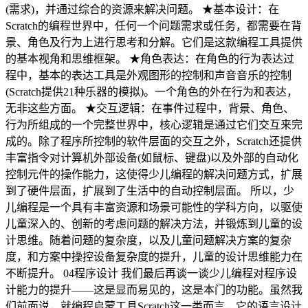
(需求)，并通过综合的资源来解决问题。 ★基本设计：在
Scratch的编程世界中，任何一个问题需求或任务，都需要在背
景、角色及行为上进行思考和分解。它们是这款编程工具提供
的基本视角和思维框架。 ★角色表达：在角色的行为表达过
程中，基本的表达工具是外观图形的控制和声音音乐的控制
(Scratch提供21种乐器的模拟)。一个角色的外在行为和表达，
无非这些方面。 ★交互逻辑：在事件过程中，背景、角色、
行为所组成的一个完整世界中，核心逻辑是通过它们交互来完
成的。除了程序所控制的软件层面的交互之外，Scratch还提供
丰富指令对计算机外部设备(如鼠标、键盘)以及外部的自动化
控制元件的操作能力，这使得少儿编程的解决问题方式，扩展
到了硬件层面，扩展到了生活中的自动控制层面。 所以，少
儿编程是一个具有丰富资源和场景可能性的学科方向，以驱使
儿童深入的、创新的考虑问题的解决方法，并锻炼到儿童的设
计思维。随着问题的复杂度，以及儿童问题解决方案的复杂
度，和方案中操控设备复杂度的提升，儿童的设计思维能力在
不断提升。 04程序设计 我们最后再谈一谈少儿编程对程序设
计能力的提升——这是显而易见的，这是本门的功能。虽然我
们前面说，就编程启蒙工具Scratch这一类而言，它的语言设计