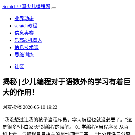
Scratch中国少儿编程网
业界动态
scratch教程
信息奥赛
乐高&机器人
信息技术课
思维训练
社区
揭秘 | 少儿编程对于语数外的学习有着巨
大的作用！
网友投稿
2020-05-10 19:22
“我没想过让我的孩子当程序员，学习编程也就没必要了。”这
是很多“小白家长”对编程的误解。 01 学编程≠当程序员 从百
科上看，与编程息息相关的是“逻辑”二字。 “七分理性三分感