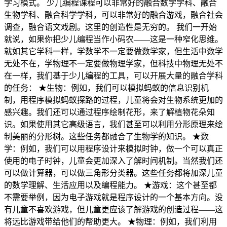
学习模式。 少儿编程课程可以非常好的融合数学学科、融合
生物学科、融合科学学科，可以非常好的融合游戏，融合社会
调查，融合语文戏剧。这里的创造性是无穷的。 我们一开始
就说，如果你把少儿编程当作小码农——这是一种窄化思维。
就如其它学科一样，学数学不一定要做数学家，但生活中数学
无处不在，学物理不一定要做物理学家，但科技中物理无处不
在一样，我们基于少儿编程的工具，可以开展大量的融合学科
的任务： ★生物：例如，我们可以模拟蚂蚁的信息识别机
制，用程序模拟蚂蚁探路的过程，儿童将会对生物系统更加的
感兴趣。我们还可以通过程序绘制花形，来了解植物花朵知
识。如果使用其它高级语言，我们甚至可以利用分形原理来绘
制美丽的分形树。这些任务都融合了生物学的知识。 ★数
学：例如，我们可以用程序设计来模拟时钟，做一个可以真正
使用的电子时钟，儿童会更加深入了解时间机制。当然我们还
可以做计算器，可以做三角形分类器。这些任务都将加深儿童
的数学理解、生活应用以及编程能力。 ★游戏：这个甚至都
不需要举例，因为电子游戏就是程序设计的一个基本方向。没
有儿童不喜欢游戏，但儿童更应该了解游戏的创造过程——这
将远比游戏带给他们的帮助更大。 ★物理：例如，我们利用