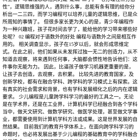
性”，逻辑思维强的人，遇到什么事，总能有条有理的给你分
析出一二三四，而学习编程可以培养儿童的逻辑思维，已是众
所周知的事情了。 但很多家长更为关心的是，青少年编程作
为一种兴趣班，孩子花时间去学了，能给他的学习带来哪些好
处呢？ 02 编程对于语数外的好处 编程与语数外之间是相互作
用的。 相关调查显示，孩子在15岁以后，就会形成思维定
式。在此之前，他们如果从未发挥过独一无二的创造力，从不
知道去观察，将来遇到任何事，大脑都会惯性地告诉他们：这
件事你无能为力。 因此，比逼孩子做学习机器更重要的是，
让孩子去创造，去观察，去积累。 比较先进的教育国家，及
创新学校，都有在融合学科、跨学科的学习模式上有探索。这
有真实的社会需求和背景，也有学科发展细化之后的内在逻辑
要求。 少儿编程是儿童跨学科学习的最好的工具之一。无论
是在学术界，还是在工业界，计算机科学已经融合到各个学科
当中，做天文研究、做数学研究、做医学处理，甚至做文学事
业，都需要使用到计算机学科方法或成果。这是世界发展的自
然结果。 目前我们的教育升学体系上，在面向跨学科学习的
命题时，也必将发展出基于少儿编程的基础教育中的学科融合