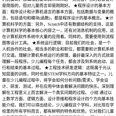
是简版的，但对儿童而言却是刚刚好。 ★程序设计的基本方
面：程序设计和计算机语言的基本方面，包括数据与变量的概
念，包括语句和模块(函数)，都是程序设计的基本概念。 ★计
算机科学的方面：另外，Scratch中还有数据结构的支持，这是
计算机科学的基本核心内容之一，还有对消息机制的应用，这
在计算机软件系统中大量的应用着。同样的，需要使用到流程
图等设计工具。 ★系统运行逻辑：目前我们的社会，是一个
人机协作的社会。相当多的职业和职位，都需要和计算机系统
打交道。理解计算机系统运行的原理，最好最深入的方式就是
理解一段程序。少儿编程每个任务，都会涉及到系统启动、运
行和结束的基本过程。 ★工程技术研发逻辑：这既属于元认
知层面的训练，同时也是STEM学科方向的基本特征之一。儿
童在少儿编程过程中，将学会如何分析问题(需求)，学会设
计、研发、测试，并在应用中体会着解决问题的快乐。深刻理
解在工程意义上而言解决一个真实问题的过程。 小结 通过以
上数学方面、逻辑方面、设计思维和程序设计四个方向基本技
能介绍，我们可以得出结论，少儿编程这个学科，对比现在学
校里的所有学科而言，都有鲜明的特色和优势。它对我们儿童