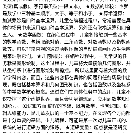
类型(真或假)、字符串类型(一段文本)。 ★数据的比较：也就
是数学中三种基本顺序，大于、等于和小于。 ★算术运算：
加减乘除是四种基本运算，儿童在编程过程中，常常需要在具
体的场景中来运用这四种基本运算。另外还有取模运算和四舍
五入。 ★数学函数：在编程过程中，儿童将接触到一些基本
的数学函数，包括取绝对值，三角函数，对数函数以及指数函
数等。可以非常直观的通过函数图像的自动描点画图及生活应
用来理解它们。 ★几何图形：在编程过程中，一类常见的任
务就是图形绘制。这个过程中，儿童将大量接触几何图形，并
从坐标系中进行图形绘制和操控。 所以这里面有着大量的数
学学科内容，而且，这些内容都在具体的问题和任务场景中出
现，既包括基本算术和几何图形知识，也包括函数以及坐标系
等中学数学核心概念。通过它们在具体任务中的应用，儿童不
仅操控了这个虚拟世界，而且会切身锻炼到、应用到数学知识
和能力。 02逻辑方面 编程的基础，既有数学，也有逻辑。逻
辑思维能力，是儿童发展的一个基本能力，在文理各个方向都
是十分重要的基础。少儿编程，可能是第一次对儿童正式的、
系统的进行逻辑方面的锻炼。 ★逻辑变量：起点就是逻辑变