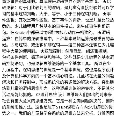
量或事件的真或假。真或假是逻辑世界的两个基本值。 ★比
较逻辑：对于用比较判断的逻辑，是儿童有直接经验并可以学
习的基本逻辑判断，大于、等于、小于三种逻辑判断。 ★事
件逻辑：其次是事件逻辑，基于事件的判断，也是儿童比较熟
悉的。少儿编程用几种基本的事件模式，来生成事件判断语
句。在Scratch中都是以“触碰”为核心动作来构建的。 ★逻辑
运算：在简单的逻辑推理中，三种基本逻辑运算是最重要的基
础。即与逻辑、或逻辑和非逻辑——这三种基本逻辑在少儿编
程中大量的使用到。 ★逻辑控制：然后就是一组逻辑控制，
包括条件判断、循环控制和等待。这些既是少儿编程的基本逻
辑控制语句，也是逻辑思维锻炼的一个基本工具。 所以在少
儿编程中，逻辑思维的训练是一个基本训练，这也是程序设计
及计算机科学方向的一个基本核心特征。儿童将在大量的问题
解决和任务控制中，形成系统化的有逻辑的解决方案。突出锻
炼到儿童的逻辑思维能力。这种逻辑训练的密集度，不是其它
活动所能比拟的。 03设计思维 设计思维是人们提出的对未来
社会有重大意义的思维方式，它是一种面向问题解决的、创新
的系统思维方法。这也是属于STEM课程方向内少儿编程的优
势之一。我们的儿童将学会系统的思维方法来分析、分解问题