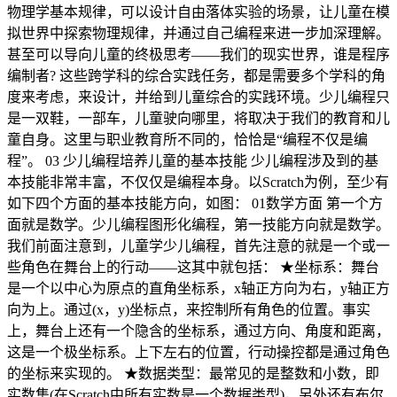
物理学基本规律，可以设计自由落体实验的场景，让儿童在模
拟世界中探索物理规律，并通过自己编程来进一步加深理解。
甚至可以导向儿童的终极思考——我们的现实世界，谁是程序
编制者? 这些跨学科的综合实践任务，都是需要多个学科的角
度来考虑，来设计，并给到儿童综合的实践环境。少儿编程只
是一双鞋，一部车，儿童驶向哪里，将取决于我们的教育和儿
童自身。这里与职业教育所不同的，恰恰是“编程不仅是编
程”。 03 少儿编程培养儿童的基本技能 少儿编程涉及到的基
本技能非常丰富，不仅仅是编程本身。以Scratch为例，至少有
如下四个方面的基本技能方向，如图： 01数学方面 第一个方
面就是数学。少儿编程图形化编程，第一技能方向就是数学。
我们前面注意到，儿童学少儿编程，首先注意的就是一个或一
些角色在舞台上的行动——这其中就包括： ★坐标系：舞台
是一个以中心为原点的直角坐标系，x轴正方向为右，y轴正方
向为上。通过(x，y)坐标点，来控制所有角色的位置。事实
上，舞台上还有一个隐含的坐标系，通过方向、角度和距离，
这是一个极坐标系。上下左右的位置，行动操控都是通过角色
的坐标来实现的。 ★数据类型：最常见的是整数和小数，即
实数集(在Scratch中所有实数是一个数据类型)，另外还有布尔