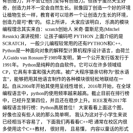
有创造力，并不会让他们变得有创造力。但孩子虽然天生好
奇，创造力并不一定会自然生长。就像园丁创造一个好的环境
让植物生长一样，教育者可以培养一个让创造力生长的环境，
创造力是可“教”的。 综上所讲， 大家应该明白， 乐高的模块
编程理念其实来自：scratch创始人 米奇·雷斯尼克(Mitchel
Resnick) 演讲视频：让孩子编码吧 PYTHON 上面介绍的是
SCRATCH， 一般少儿编程较常用的还有PYTHON和C++,
Python是一种面向对象的解释型计算机程序设计语言，由荷兰
人Guido van Rossum于1989年发明，第一个公开发行版发行于
1991年。 Python是纯粹的自由软件。它可以在许多领域组
CP，它具有丰富和强大的库。被广大程序猿亲切称为“胶水语
言”，能够把用其他语言制作的各种模块很轻松地联结在一
起。自从2004年开始其使用呈线性增长，2016年开始，在全球
编程语言中，python的使用频率越来越高。截止目前在排行榜
中，已经升至第四位，并且还在稳步上升。IEEE发布2017年
编程语言排行榜：Python高居首位！ 大家看看上面这个图，
好像也没有些人说的那么简单啊， 我认为这对于小学生来说
已经相当不容易了， 下面我们再看看C++吧 通常在校区内很
多使用这个C++教材， 很好用， 且易懂， 内容以童话的形式