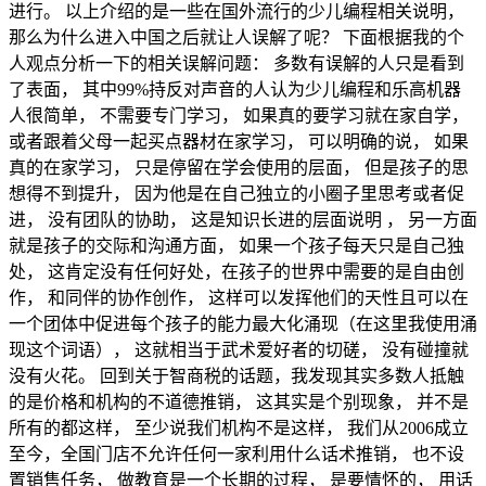
进行。 以上介绍的是一些在国外流行的少儿编程相关说明，
那么为什么进入中国之后就让人误解了呢？ 下面根据我的个
人观点分析一下的相关误解问题： 多数有误解的人只是看到
了表面， 其中99%持反对声音的人认为少儿编程和乐高机器
人很简单， 不需要专门学习， 如果真的要学习就在家自学，
或者跟着父母一起买点器材在家学习， 可以明确的说， 如果
真的在家学习， 只是停留在学会使用的层面， 但是孩子的思
想得不到提升， 因为他是在自己独立的小圈子里思考或者促
进， 没有团队的协助， 这是知识长进的层面说明 ， 另一方面
就是孩子的交际和沟通方面， 如果一个孩子每天只是自己独
处， 这肯定没有任何好处，在孩子的世界中需要的是自由创
作， 和同伴的协作创作， 这样可以发挥他们的天性且可以在
一个团体中促进每个孩子的能力最大化涌现（在这里我使用涌
现这个词语）， 这就相当于武术爱好者的切磋， 没有碰撞就
没有火花。 回到关于智商税的话题，我发现其实多数人抵触
的是价格和机构的不道德推销， 这其实是个别现象， 并不是
所有的都这样， 至少说我们机构不是这样， 我们从2006成立
至今，全国门店不允许任何一家利用什么话术推销， 也不设
置销售任务， 做教育是一个长期的过程， 是要情怀的， 用话