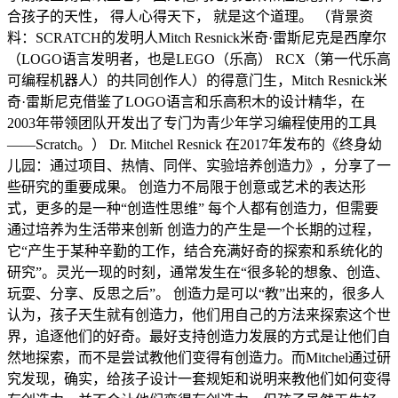
合孩子的天性， 得人心得天下， 就是这个道理。 （背景资
料：SCRATCH的发明人Mitch Resnick米奇·雷斯尼克是西摩尔
（LOGO语言发明者，也是LEGO（乐高） RCX（第一代乐高
可编程机器人）的共同创作人）的得意门生，Mitch Resnick米
奇·雷斯尼克借鉴了LOGO语言和乐高积木的设计精华，在
2003年带领团队开发出了专门为青少年学习编程使用的工具
——Scratch。） Dr. Mitchel Resnick 在2017年发布的《终身幼
儿园：通过项目、热情、同伴、实验培养创造力》，分享了一
些研究的重要成果。 创造力不局限于创意或艺术的表达形
式，更多的是一种“创造性思维” 每个人都有创造力，但需要
通过培养为生活带来创新 创造力的产生是一个长期的过程，
它“产生于某种辛勤的工作，结合充满好奇的探索和系统化的
研究”。灵光一现的时刻，通常发生在“很多轮的想象、创造、
玩耍、分享、反思之后”。 创造力是可以“教”出来的，很多人
认为，孩子天生就有创造力，他们用自己的方法来探索这个世
界，追逐他们的好奇。最好支持创造力发展的方式是让他们自
然地探索，而不是尝试教他们变得有创造力。而Mitchel通过研
究发现，确实，给孩子设计一套规矩和说明来教他们如何变得