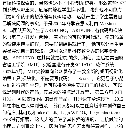
有搞科技探索的，当然也少不了小控制系统类。那么这些小控
制系统从哪里来，底层的编程学生搞不懂， 老师也不可能专
门为每个孩子的想法编写代码驱动， 这就产生了学生需要自
己解决问题的事实，于是2005年冬季在意大利由 Massimo
Banzi团队开发产生了ARDUINO， ARDUINO 有代码和模块
化（第三方开发）两种， 有能力的可以使用代码， 学习浅薄
的就使用模块编程， 只要得到结果就行了， 他可以让学生更
容易实现自己的想法， 这可以说是科技教育界的化学变化
吧。 ARDUINO, 这其实就是初期的少儿编程，之后在美国麻
省理工学院（MIT）实验室进行开发SCRATCH软件系统，
2007年5月，MIT实验室向公众发布了一款全新的桌面视觉化
编程工具(模块化，不需要写代码)——Scratch，它更易于小朋
友们进行创作学习，且可以接合硬件实现自己的想法， 可以
说是划时代的产品，其最大的特点是开放型， 第三方可以再
开发， 可以支持不同的硬件产品， 其迅速在全球传播，2012
年在中国进入得到普及，所有人都可以在任意版本中创作自己
的程序, 其可以和micro：bit、Lego WEDO、Lego mindstorms
EV3进行拓展， 这大大的促进了其传播的进度， 让接触过的
小朋友立刻喜欢上它， 因为他的无拘无束和任意创作， 这符