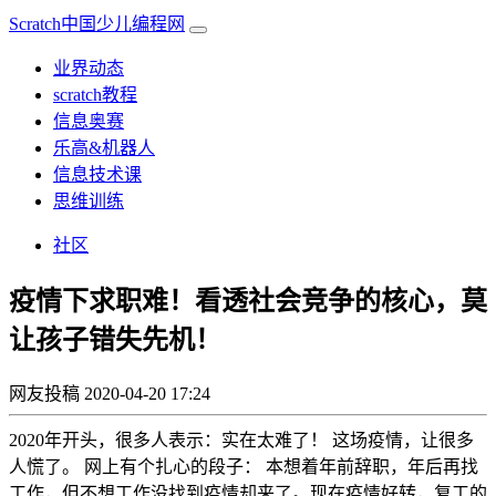
Scratch中国少儿编程网
业界动态
scratch教程
信息奥赛
乐高&机器人
信息技术课
思维训练
社区
疫情下求职难！看透社会竞争的核心，莫
让孩子错失先机！
网友投稿
2020-04-20 17:24
2020年开头，很多人表示：实在太难了！ 这场疫情，让很多
人慌了。 网上有个扎心的段子： 本想着年前辞职，年后再找
工作，但不想工作没找到疫情却来了。现在疫情好转，复工的